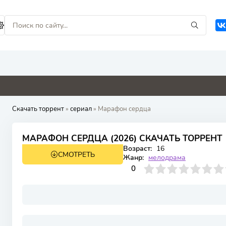
0
4.6
0
0
Скачать торрент
»
сериал
» Марафон сердца
МАРАФОН СЕРДЦА (2026) СКАЧАТЬ ТОРРЕНТ
Возраст:
16
СМОТРЕТЬ
1 сезон 4 серия
Жанр:
мелодрама
0
1
2
3
4
0
5
6
7
8
9
10