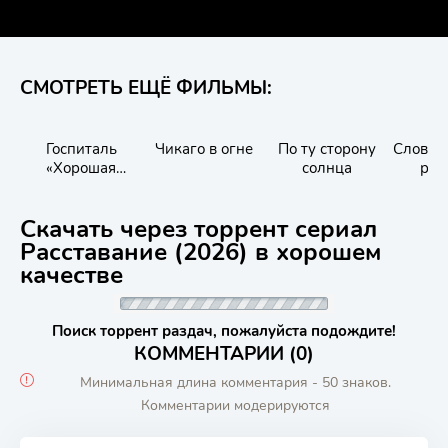
СМОТРЕТЬ ЕЩЁ ФИЛЬМЫ:
Госпиталь
Чикаго в огне
По ту сторону
Словно
«Хорошая
солнца
раз
карма»
Скачать через торрент сериал
Расставание (2026) в хорошем
качестве
Поиск торрент раздач, пожалуйста подождите!
КОММЕНТАРИИ (0)
Минимальная длина комментария - 50 знаков.
Комментарии модерируются