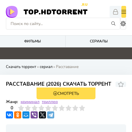
.RU
TOP.HDTORRENT
ФИЛЬМЫ
СЕРИАЛЫ
0
5
0
0
Скачать торрент
»
сериал
» Расставание
РАССТАВАНИЕ (2026) СКАЧАТЬ ТОРРЕНТ
СМОТРЕТЬ
1 сезон 3 серия
Жанр:
криминал
триллер
3
4
0
5
6
7
8
9
10