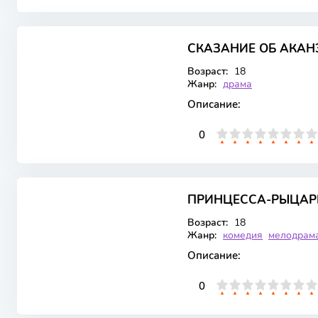
8.249
СКАЗАНИЕ ОБ АКАН
WEBRip
1 сезон 12 серия
Возраст:
18
Жанр:
драма
Описание:
0
1
2
3
4
5
0
6
7
8
9
10
7.232
6.7
ПРИНЦЕССА-РЫЦАРЬ
WEBRip
1 сезон 12 серия
Возраст:
18
Жанр:
комедия
мелодрам
Описание:
0
1
2
3
4
5
0
6
7
8
9
10