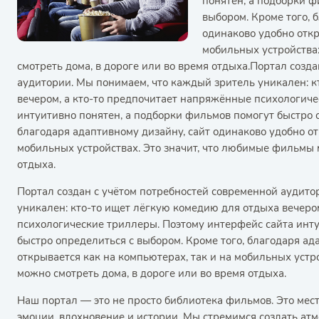
понятен, а подборки ф
выбором. Кроме того, 
одинаково удобно откр
мобильных устройства
смотреть дома, в дороге или во время отдыха.Портал созд
аудитории. Мы понимаем, что каждый зритель уникален: к
вечером, а кто-то предпочитает напряжённые психологиче
интуитивно понятен, а подборки фильмов помогут быстро о
благодаря адаптивному дизайну, сайт одинаково удобно от
мобильных устройствах. Это значит, что любимые фильмы 
отдыха.
Портал создан с учётом потребностей современной аудито
уникален: кто-то ищет лёгкую комедию для отдыха вечеро
психологические триллеры. Поэтому интерфейс сайта инту
быстро определиться с выбором. Кроме того, благодаря ад
открывается как на компьютерах, так и на мобильных устр
можно смотреть дома, в дороге или во время отдыха.
Наш портал — это не просто библиотека фильмов. Это мес
эмоции, вдохновение и истории. Мы стремимся создать атм