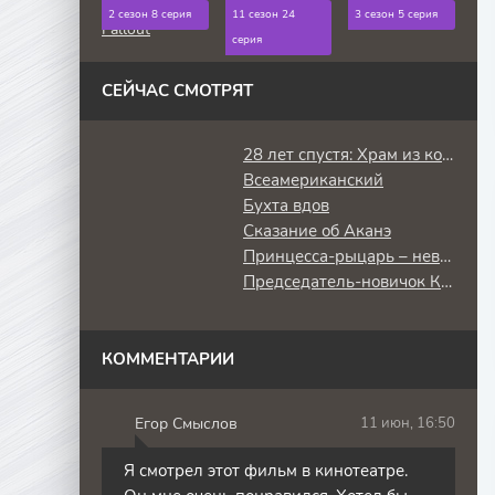
Фоллаут |
Ходячие
Укрытие / Silo
2 сезон 8 серия
11 сезон 24
3 сезон 5 серия
Fallout
мертвецы
серия
СЕЙЧАС СМОТРЯТ
28 лет спустя: Храм из костей
Всеамериканский
Бухта вдов
Сказание об Аканэ
Принцесса-рыцарь – невеста варвара
Председатель-новичок Кан
КОММЕНТАРИИ
Егор Смыслов
11 июн, 16:50
Я смотрел этот фильм в кинотеатре.