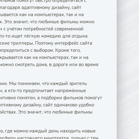
ильмов помогут быстро определиться с
благодаря адаптивному дизайну, сайт
ывается как на компьютерах, так и на
х. Это значит, что любимые фильмы можно
ан с учётом потребностей современной
то-то ищет лёгкую комедию для отдыха
ские триллеры. Поэтому интерфейс сайта
пределиться с выбором. Кроме того,
крывается как на компьютерах, так и на
можно смотреть дома, в дороге или во время
рии. Мы понимаем, что каждый зритель
м, а кто-то предпочитает напряжённые
итивно понятен, а подборки фильмов помогут
аптивному дизайну, сайт одинаково удобно
ойствах. Это значит, что любимые фильмы
то, где можно каждый день находить новые
осферу настоящего кинотеатра, только с тем