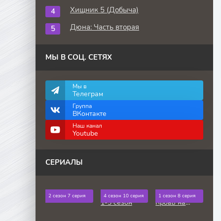
Хищник 5 (Добыча)
Дюна: Часть вторая
МЫ В СОЦ. СЕТЯХ
Мы в
Телеграм
Группа
ВКонтакте
Наш канал
Youtube
СЕРИАЛЫ
Одни из нас
Извне / From
Слово пацана.
2 сезон 7 серия
4 сезон 10 серия
1 сезон 8 серия
1-3 сезон
Кровь на
асфальте