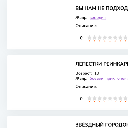
ВЫ НАМ НЕ ПОДХОД
1 сезон 9 серия
Жанр:
комедия
Описание:
0
1
2
3
4
5
0
6
7
8
9
10
7.559
ЛЕПЕСТКИ РЕИНКА
WEB-DL
1 сезон 13 серия
Возраст:
18
Жанр:
боевик
приключен
Описание:
0
1
2
3
4
5
0
6
7
8
9
10
6.375
ЗВЁЗДНЫЙ ГОРОДО