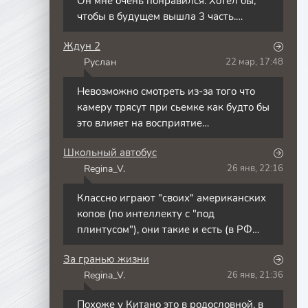
Он мне очень понравился. Хотел бы,
чтобы в будущем вышла 3 часть.
Фильм Ждун 3.
Ждун 2
Руслан
22 мар, 17:48
Невозможно смотреть из-за того что
камеру трясут при сьемке как будто бы
это влияет на восприятие
чрезвычайной ситуации . По факту
Школьный автобус
тяжело смотреть ,
Regina_V.
26 янв, 22:16
Классно играют "своих" американских
копов (по интеллекту с "под
плинтусом"), они такие и есть (в РФ
такие тоже есть и не мало,
За гранью жизни
Regina_V.
26 янв, 21:36
Похоже у Китано это в родословной, в