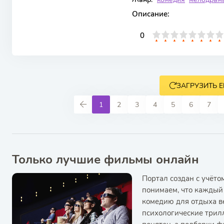
Описание:
0
1
2
3
4
5
0
6
7
8
9
10
ЗАГРУЗИТЬ 
1
2
3
4
5
6
7
Только лучшие фильмы онлайн
Портал создан с учёт
понимаем, что каждый 
комедию для отдыха в
психологические трил