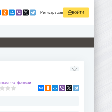
Регистрация
ВОЙТИ
4.1
0
0
0
нтастика
фэнтези