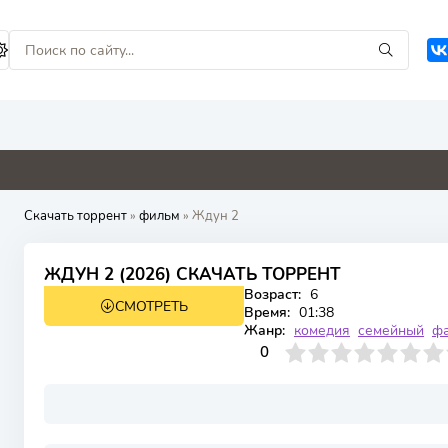
4.6
0
0
5.3
Скачать торрент
»
фильм
» Ждун 2
ЖДУН 2 (2026) СКАЧАТЬ ТОРРЕНТ
Возраст:
6
СМОТРЕТЬ
TS
Время:
01:38
Жанр:
комедия
семейный
фа
0
1
2
3
4
0
5
6
7
8
9
10