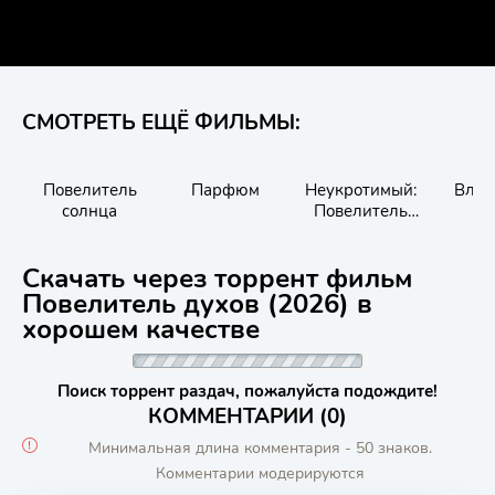
СМОТРЕТЬ ЕЩЁ ФИЛЬМЫ:
Повелитель
Парфюм
Неукротимый:
Влас
солнца
Повелитель
ко
Чэньцин
Возвр
ко
Скачать через торрент фильм
Повелитель духов (2026) в
хорошем качестве
Поиск торрент раздач, пожалуйста подождите!
КОММЕНТАРИИ (0)
Минимальная длина комментария - 50 знаков.
Комментарии модерируются