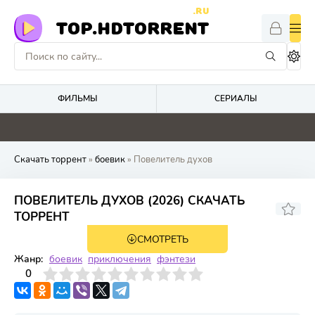
.RU
TOP.HDTORRENT
ФИЛЬМЫ
СЕРИАЛЫ
4.4
4.1
5.2
0
Скачать торрент
»
боевик
» Повелитель духов
ПОВЕЛИТЕЛЬ ДУХОВ (2026) СКАЧАТЬ
ТОРРЕНТ
СМОТРЕТЬ
WEB-DL, WEBRip
1 сезон 16 серия
Жанр:
боевик
приключения
фэнтези
3
4
0
5
6
7
8
9
10