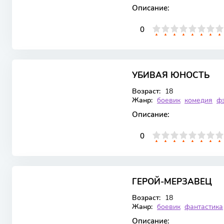
Описание:
0
1
2
3
4
5
0
6
7
8
9
10
7.247
УБИВАЯ ЮНОСТЬ
WEB-DL
1 сезон 12 серия
Возраст:
18
Жанр:
боевик
комедия
ф
Описание:
0
1
2
3
4
5
0
6
7
8
9
10
ГЕРОЙ-МЕРЗАВЕЦ
WEBRip
1 сезон 24 серия
Возраст:
18
Жанр:
боевик
фантастика
Описание: