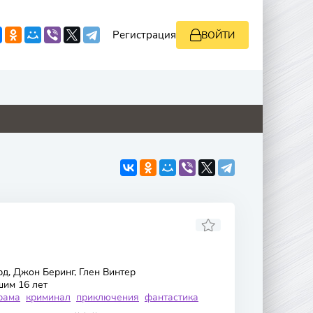
Регистрация
ВОЙТИ
4.8
4.6
4.8
5.1
, Джон Беринг, Глен Винтер
шим 16 лет
рама
криминал
приключения
фантастика