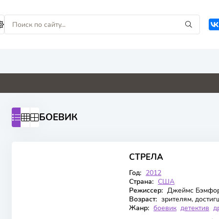
5.1
0
0
0
БОЕВИК
7.385
7.5
СТРЕЛА
8 сезон 10 серия
Год:
2012
Страна:
США
Режиссер:
Джеймс Бэмфорд
Возраст:
зрителям, достиг
Жанр:
боевик
детектив
д