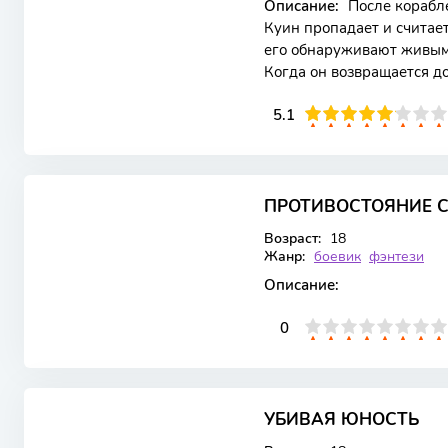
Описание:
После корабл
Куин пропадает и считает
его обнаруживают живым 
Когда он возвращается д
Мойра, столь
51
1
2
3
4
5.1
5
6
7
8
9
10
8.664
8.7
ПРОТИВОСТОЯНИЕ 
WEBRip
1 сезон 147 серия
Возраст:
18
Жанр:
боевик
фэнтези
Описание:
0
1
2
3
4
5
0
6
7
8
9
10
7.247
УБИВАЯ ЮНОСТЬ
WEB-DL
1 сезон 12 серия