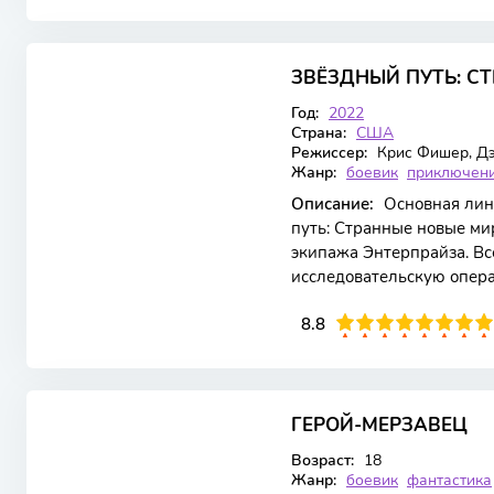
7.949
8.2
ЗВЁЗДНЫЙ ПУТЬ: С
4 сезон 3 серия
Год:
2022
Страна:
США
Режиссер:
Крис Фишер, Д
Жанр:
боевик
приключен
Описание:
Основная лин
путь: Странные новые ми
экипажа Энтерпрайза. В
исследовательскую опера
положение вещей карди
88
1
2
3
4
8.8
5
6
7
8
9
10
ГЕРОЙ-МЕРЗАВЕЦ
WEBRip
1 сезон 24 серия
Возраст:
18
Жанр:
боевик
фантастика