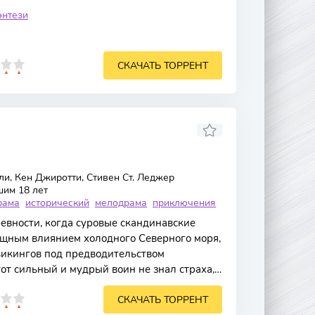
энтези
СКАЧАТЬ ТОРРЕНТ
и, Кен Джиротти, Стивен Ст. Леджер
шим 18 лет
рама
исторический
мелодрама
приключения
евности, когда суровые скандинавские
ощным влиянием холодного Северного моря,
викингов под предводительством
от сильный и мудрый воин не знал страха,
ть в
СКАЧАТЬ ТОРРЕНТ