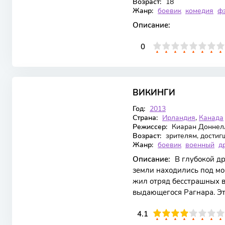
Возраст:
18
Жанр:
боевик
комедия
ф
Описание:
0
1
2
3
4
5
0
6
7
8
9
10
8.15
8.5
ВИКИНГИ
6 сезон 21 серия
Год:
2013
Страна:
Ирландия
,
Канада
Режиссер:
Киаран Доннелл
Возраст:
зрителям, достиг
Жанр:
боевик
военный
д
Описание:
В глубокой др
земли находились под м
жил отряд бесстрашных 
выдающегося Рагнара. Эт
обретая силу и увереннос
41
1
2
3
4
4.1
5
6
7
8
9
10