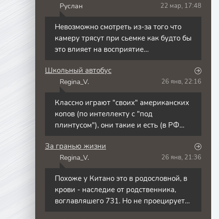
Руслан
22 мар, 17:48
Невозможно смотреть из-за того что
камеру трясут при сьемке как будто бы
это влияет на восприятие
чрезвычайной ситуации . По факту
Школьный автобус
тяжело смотреть ,
Regina_V.
26 янв, 22:16
Классно играют "своих" американских
копов (по интеллекту с "под
плинтусом"), они такие и есть (в РФ
такие тоже есть и не мало,
За гранью жизни
Regina_V.
26 янв, 21:36
Похоже у Китано это в родословной, в
крови - наследие от родственника,
воглавляшего 731. Но не проецирует
желания на экран.