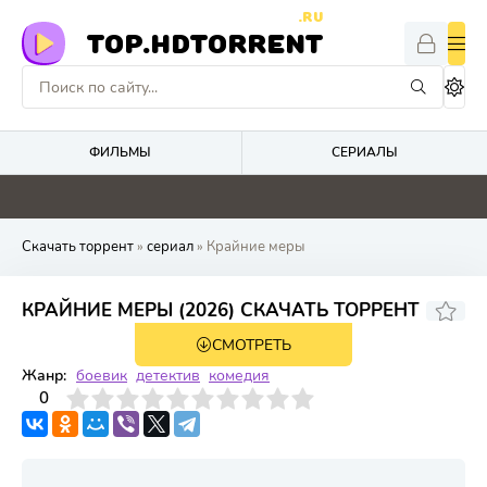
.RU
TOP.HDTORRENT
ФИЛЬМЫ
СЕРИАЛЫ
0
0
5.3
4.1
Скачать торрент
»
сериал
» Крайние меры
КРАЙНИЕ МЕРЫ (2026) СКАЧАТЬ ТОРРЕНТ
СМОТРЕТЬ
1 сезон 8 серия
Жанр:
боевик
детектив
комедия
3
4
0
5
6
7
8
9
10