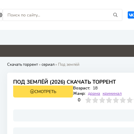
4.8
0
0
0
Скачать торрент
»
сериал
» Под землёй
ПОД ЗЕМЛЁЙ (2026) СКАЧАТЬ ТОРРЕНТ
Возраст:
18
СМОТРЕТЬ
1 сезон 16 серия
Жанр:
драма
криминал
0
1
2
3
4
0
5
6
7
8
9
10