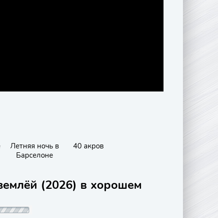
е
Летняя ночь в
40 акров
Барселоне
землёй (2026) в хорошем