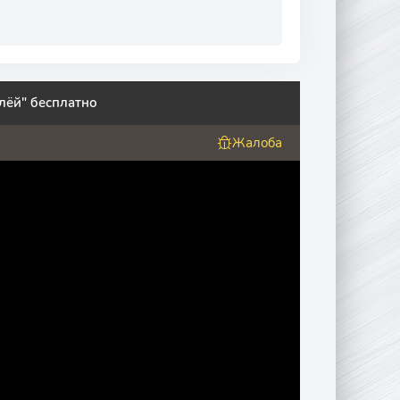
лёй" бесплатно
Жалоба