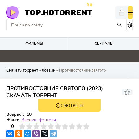
.RU
TOP.HDTORRENT
ФИЛЬМЫ
СЕРИАЛЫ
0
0
0
0
Скачать торрент
»
боевик
» Противостояние святого
ПРОТИВОСТОЯНИЕ СВЯТОГО (2023)
СКАЧАТЬ ТОРРЕНТ
СМОТРЕТЬ
WEBRip, WEB-DL
1 сезон 144 серия
Возраст:
18
Жанр:
боевик
фэнтези
3
4
0
5
6
7
8
9
10