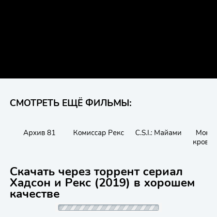
СМОТРЕТЬ ЕЩЁ ФИЛЬМЫ:
Архив 81
Комиссар Рекс
C.S.I.: Майами
Мона 
кровав
Скачать через торрент сериал
Хадсон и Рекс (2019) в хорошем
качестве