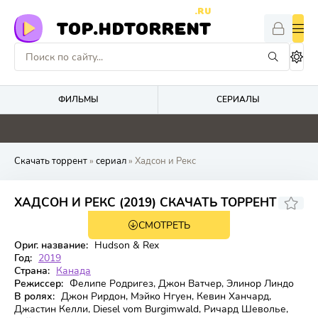
.RU
TOP.HDTORRENT
ФИЛЬМЫ
СЕРИАЛЫ
0
5.5
0
0
Скачать торрент
»
сериал
» Хадсон и Рекс
7.693
7.4
ХАДСОН И РЕКС (2019) СКАЧАТЬ ТОРРЕНТ
СМОТРЕТЬ
9 сезон 1 серия
Ориг. название:
Hudson & Rex
Год:
2019
Страна:
Канада
Режиссер:
Фелипе Родригез, Джон Ватчер, Элинор Линдо
В ролях:
Джон Рирдон, Мэйко Нгуен, Кевин Ханчард,
Джастин Келли, Diesel vom Burgimwald, Ричард Шеволье,