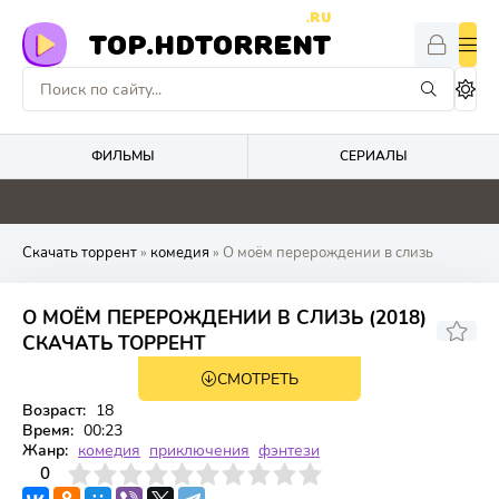
.RU
TOP.HDTORRENT
ФИЛЬМЫ
СЕРИАЛЫ
0
0
0
0
Скачать торрент
»
комедия
» О моём перерождении в слизь
О МОЁМ ПЕРЕРОЖДЕНИИ В СЛИЗЬ (2018)
СКАЧАТЬ ТОРРЕНТ
СМОТРЕТЬ
WEBRip, WEB-DL, BDRip,
4 сезон 9 серия
HDTVRip
Возраст:
18
Время:
00:23
Жанр:
комедия
приключения
фэнтези
3
4
0
5
6
7
8
9
10