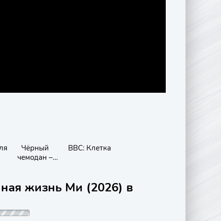
ля
Чёрный
BBC: Клетка
чемодан –
двойная игра
йная жизнь Ми (2026) в