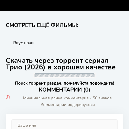
СМОТРЕТЬ ЕЩЁ ФИЛЬМЫ:
Вкус ночи
Скачать через торрент сериал
Трио (2026) в хорошем качестве
Поиск торрент раздач, пожалуйста подождите!
КОММЕНТАРИИ (0)
Минимальная длина комментария - 50 знаков.
Комментарии модерируются