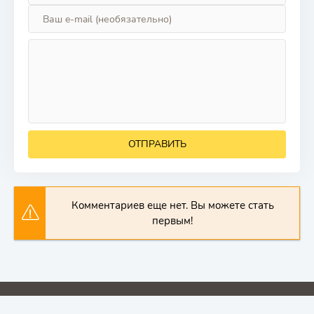
ОТПРАВИТЬ
Комментариев еще нет. Вы можете стать
первым!