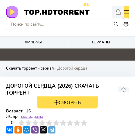
.RU
TOP.HDTORRENT
ФИЛЬМЫ
СЕРИАЛЫ
0
0
0
4.1
Скачать торрент
»
сериал
» Дорогой сердца
ДОРОГОЙ СЕРДЦА (2026) СКАЧАТЬ
ТОРРЕНТ
СМОТРЕТЬ
1 сезон 8 серия
Возраст:
16
Жанр:
мелодрама
3
4
0
5
6
7
8
9
10