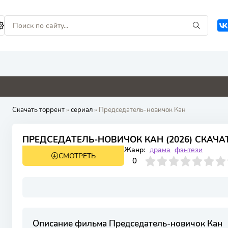
0
0
0
5.3
Скачать торрент
»
сериал
» Председатель-новичок Кан
ПРЕДСЕДАТЕЛЬ-НОВИЧОК КАН (2026) СКАЧА
Жанр:
драма
фэнтези
СМОТРЕТЬ
1 сезон 2 серия
0
1
2
3
4
0
5
6
7
8
9
10
Описание фильма Председатель-новичок Кан