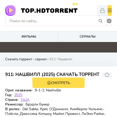
.RU
TOP.HDTORRENT
ФИЛЬМЫ
СЕРИАЛЫ
4.6
0
0
5.3
Скачать торрент
»
сериал
» 911: Нашвилл
6.652
5.4
911: НАШВИЛЛ (2025) СКАЧАТЬ ТОРРЕНТ
СМОТРЕТЬ
1 сезон 18 серия
Ориг. название:
9-1-1: Nashville
Год:
2025
Страна:
США
Режиссер:
Брэдли Букер
В ролях:
Del Sable, Крис О'Доннелл, Кимберли Уильямс-
Пэйсли, Джессика Кэпшоу, Майкл Провост, ЛиЭнн Раймс,