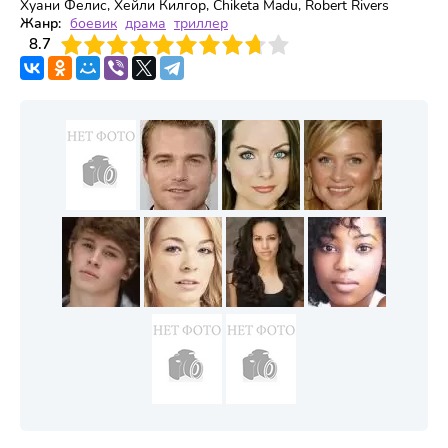
Хуани Фелис, Хейли Килгор, Chiketa Madu, Robert Rivers
Жанр:
боевик
драма
триллер
3
8.7
4
5
6
7
8
9
10