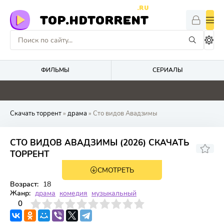
.RU
TOP.HDTORRENT
ФИЛЬМЫ
СЕРИАЛЫ
0
4.8
0
2.2
Скачать торрент
»
драма
» Сто видов Авадзимы
СТО ВИДОВ АВАДЗИМЫ (2026) СКАЧАТЬ
ТОРРЕНТ
СМОТРЕТЬ
WEBRip, WEB-DL
1 сезон 7 серия
Возраст:
18
Жанр:
драма
комедия
музыкальный
3
4
0
5
6
7
8
9
10