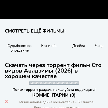
СМОТРЕТЬ ЕЩЁ ФИЛЬМЫ:
Судьбоносное
Кот и пёс
Двойка
Чанду-
опоздание
Скачать через торрент фильм Сто
видов Авадзимы (2026) в
хорошем качестве
Поиск торрент раздач, пожалуйста подождите!
КОММЕНТАРИИ (0)
Минимальная длина комментария - 50 знаков.
Комментарии модерируются