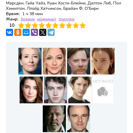
Марсден, Гайа Уайз, Куан Хости-Блейни, Далтон Либ, Пол
Хэмилтон, Ллойд Хатчинсон, Брайан Ф. О'Бирн
Время:
1 ч 38 мин
Жанр:
боевик
криминал
триллер
3
4
10
5
6
7
8
9
10