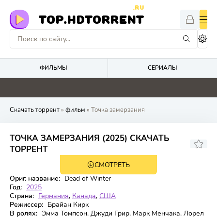
.RU
TOP.HDTORRENT
ФИЛЬМЫ
СЕРИАЛЫ
4.9
0
5
0
Скачать торрент
»
фильм
» Точка замерзания
ТОЧКА ЗАМЕРЗАНИЯ (2025) СКАЧАТЬ
5.831
6.1
ТОРРЕНТ
СМОТРЕТЬ
WEB-DL
Ориг. название:
Dead of Winter
Год:
2025
Страна:
Германия
,
Канада
,
США
Режиссер:
Брайан Кирк
В ролях:
Эмма Томпсон, Джуди Грир, Марк Менчака, Лорел