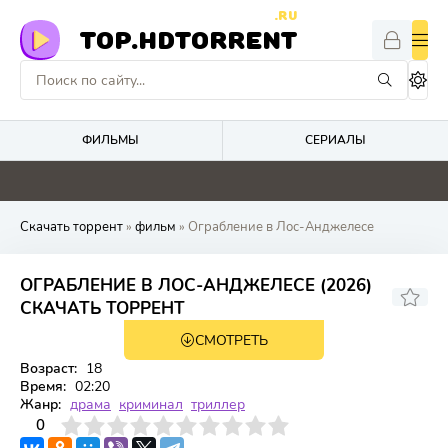
.RU
TOP.HDTORRENT
ФИЛЬМЫ
СЕРИАЛЫ
0
0
0
0
Скачать торрент
»
фильм
» Ограбление в Лос-Анджелесе
ОГРАБЛЕНИЕ В ЛОС-АНДЖЕЛЕСЕ (2026)
СКАЧАТЬ ТОРРЕНТ
СМОТРЕТЬ
WEB-DL, WEBRip
Возраст:
18
Время:
02:20
Жанр:
драма
криминал
триллер
3
4
0
5
6
7
8
9
10