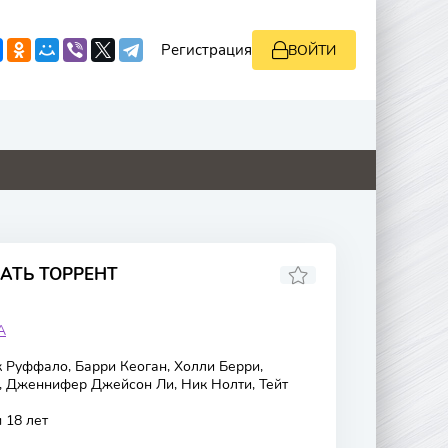
Регистрация
ВОЙТИ
2.2
0
0
0
ЧАТЬ ТОРРЕНТ
А
 Руффало, Барри Кеоган, Холли Берри,
, Дженнифер Джейсон Ли, Ник Нолти, Тейт
 18 лет