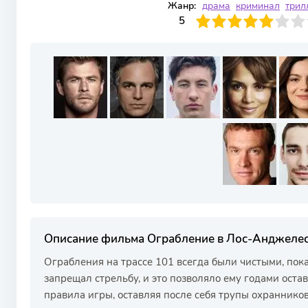
Жанр:
драма
криминал
трил
50
1
2
3
4
5
5
6
7
8
9
10
Описание фильма Ограбление в Лос-Анджеле
Ограбления на трассе 101 всегда были чистыми, пока
запрещал стрельбу, и это позволяло ему годами оста
правила игры, оставляя после себя трупы охраннико