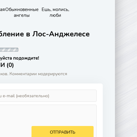
ая
Обыкновенные
Ешь, молись,
ангелы
люби
абление в Лос-Анджелесе
уйста подождите!
 (0)
аков. Комментарии модерируются
ОТПРАВИТЬ