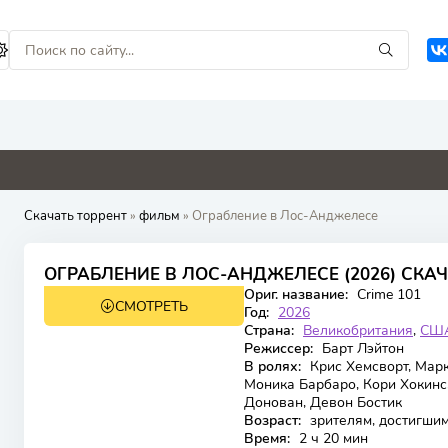
8
0
0
0
0
Скачать торрент
»
фильм
» Ограбление в Лос-Анджелесе
6.74
ОГРАБЛЕНИЕ В ЛОС-АНДЖЕЛЕСЕ (2026) СКА
Ориг. название:
Crime 101
СМОТРЕТЬ
WEBRip
Год:
2026
Страна:
Великобритания
,
СШ
Режиссер:
Барт Лэйтон
В ролях:
Крис Хемсворт, Марк
Моника Барбаро, Кори Хокинс
Донован, Девон Бостик
Возраст:
зрителям, достигшим
Время:
2 ч 20 мин