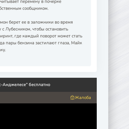
считывает перемену в почерке
обственным сообщником.
мон берет ее в заложники во время
 с Лубесником, чтобы остановить
биринт, где каждый поворот может стать
гда пары бензина застилают глаза, Майк
ку.
с-Анджелесе" бесплатно
Жалоба