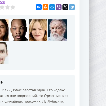
лер
се
 Майк Дэвис работал один. Его кодекс
ваться вне подозрений. Но Ормон меняет
в и случайных прохожих. Лу Лубесник,