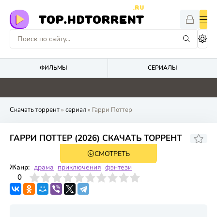
.RU
TOP.HDTORRENT
ФИЛЬМЫ
СЕРИАЛЫ
0
4.1
0
0
Скачать торрент
»
сериал
» Гарри Поттер
ГАРРИ ПОТТЕР (2026) СКАЧАТЬ ТОРРЕНТ
СМОТРЕТЬ
1 сезон 0 серия
Жанр:
драма
приключения
фэнтези
3
4
0
5
6
7
8
9
10