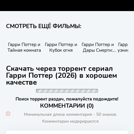
СМОТРЕТЬ ЕЩЁ ФИЛЬМЫ:
Гарри Поттер и
Гарри Поттер и
Гарри Поттер и
Гарри 
Тайная комната
Кубок огня
Дары Смерти:
узник 
Часть I
Скачать через торрент сериал
Гарри Поттер (2026) в хорошем
качестве
Поиск торрент раздач, пожалуйста подождите!
КОММЕНТАРИИ (0)
Минимальная длина комментария - 50 знаков.
Комментарии модерируются