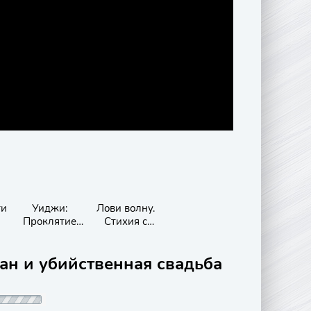
ти
Уиджи:
Лови волну.
Проклятие
Стихия с
Вероники
характером
ан и убийственная свадьба