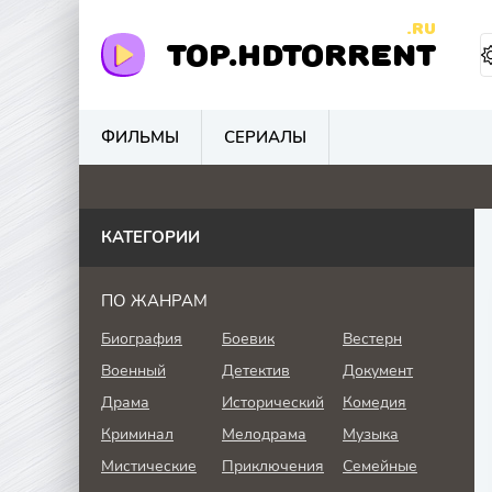
.RU
TOP.HDTORRENT
ФИЛЬМЫ
СЕРИАЛЫ
0
0
4.1
0
КАТЕГОРИИ
ПО ЖАНРАМ
Биография
Боевик
Вестерн
Военный
Детектив
Документ
Драма
Исторический
Комедия
Криминал
Мелодрама
Музыка
Мистические
Приключения
Семейные