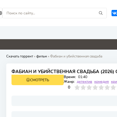
4.8
0
0
0
Скачать торрент
»
фильм
» Фабиан и убийственная свадьба
ФАБИАН И УБИЙСТВЕННАЯ СВАДЬБА (2026) 
Время:
01:40
СМОТРЕТЬ
WEB-DLRip, WEB-DL
Жанр:
детектив
комедия
кр
0
1
2
3
4
0
5
6
7
8
9
10