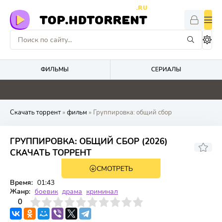
.RU
TOP.HDTORRENT
ФИЛЬМЫ
СЕРИАЛЫ
0
0
5.3
4.1
Скачать торрент
»
фильм
» Группировка: общий сбор
ГРУППИРОВКА: ОБЩИЙ СБОР (2026)
СКАЧАТЬ ТОРРЕНТ
СМОТРЕТЬ
WEB-DL
Время:
01:43
Жанр:
боевик
драма
криминал
3
4
0
5
6
7
8
9
10