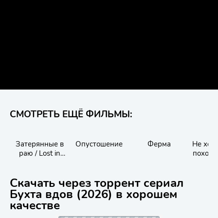
СМОТРЕТЬ ЕЩЁ ФИЛЬМЫ:
Затерянные в
Опустошение
Ферма
Не ход
раю / Lost in
поход 2
Paradise
Hike 
Скачать через торрент сериал
Бухта вдов (2026) в хорошем
качестве