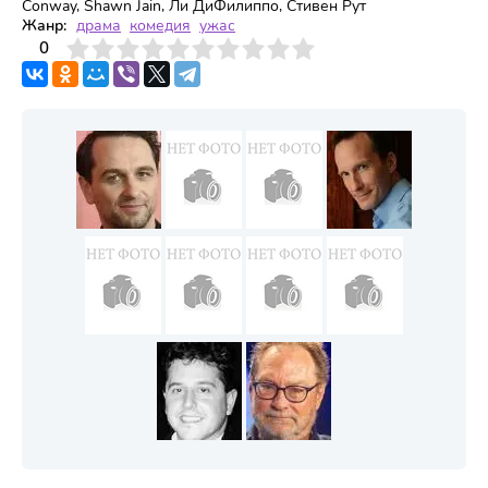
Conway, Shawn Jain, Ли ДиФилиппо, Стивен Рут
Жанр:
драма
комедия
ужас
3
4
0
5
6
7
8
9
10