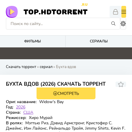
.RU
TOP.HDTORRENT
ФИЛЬМЫ
СЕРИАЛЫ
0
4.8
3
0
Скачать торрент
»
сериал
» Бухта вдов
7.722
БУХТА ВДОВ (2026) СКАЧАТЬ ТОРРЕНТ
СМОТРЕТЬ
1 сезон 8 серия
Ориг. название:
Widow's Bay
Год:
2026
Страна:
США
Режиссер:
Хиро Мурай
В ролях:
Мэттью Риз, Дэвид Армстронг, Кристофер С.
Джеймс, Иэн Лайонс, Рейнальдо Тройя, Jimmy Shirts, Kevin F.