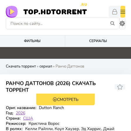
.RU
TOP.HDTORRENT
ФИЛЬМЫ
СЕРИАЛЫ
5
0
0
0
Скачать торрент
»
сериал
» Ранчо Даттонов
РАНЧО ДАТТОНОВ (2026) СКАЧАТЬ
8.574
ТОРРЕНТ
СМОТРЕТЬ
1 сезон 5 серия
Ориг. название:
Dutton Ranch
Год:
2026
Страна:
США
Режиссер:
Кристина Ворос
В ролях:
Келли Райлли, Коул Хаузер, Эд Харрис, Джай