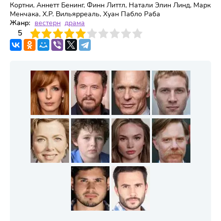
Кортни, Аннетт Бенинг, Финн Литтл, Натали Элин Линд, Марк
Менчака, Х.Р. Вильярреаль, Хуан Пабло Раба
Жанр:
вестерн
драма
3
4
5
5
6
7
8
9
10