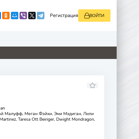
Регистрация
ВОЙТИ
8.8
0
0
9
man
й Малуфф, Меган Фэйхи, Эми Мэдиган, Лили
artinez, Taresa Ott Beiriger, Dwight Mondragon,