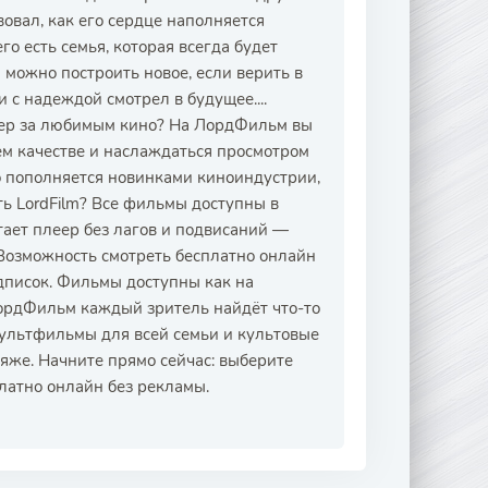
вовал, как его сердце наполняется
его есть семья, которая всегда будет
 можно построить новое, если верить в
и с надеждой смотрел в будущее....
ечер за любимым кино? На ЛордФильм вы
м качестве и наслаждаться просмотром
о пополняется новинками киноиндустрии,
ть LordFilm? Все фильмы доступны в
тает плеер без лагов и подвисаний —
 Возможность смотреть бесплатно онлайн
дписок. Фильмы доступны как на
ЛордФильм каждый зритель найдёт что-то
мультфильмы для всей семьи и культовые
ляже. Начните прямо сейчас: выберите
латно онлайн без рекламы.