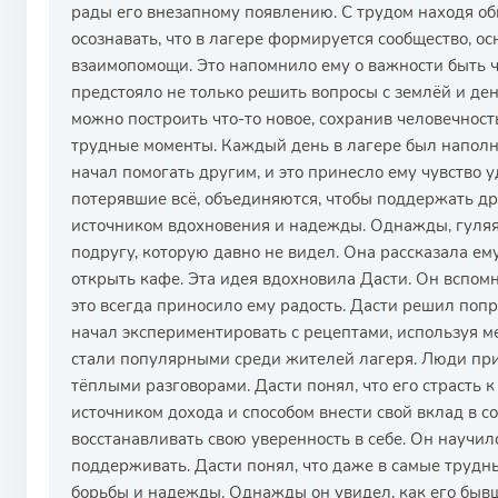
рады его внезапному появлению. С трудом находя об
осознавать, что в лагере формируется сообщество, о
взаимопомощи. Это напомнило ему о важности быть ч
предстояло не только решить вопросы с землёй и день
можно построить что-то новое, сохранив человечност
трудные моменты. Каждый день в лагере был наполн
начал помогать другим, и это принесло ему чувство 
потерявшие всё, объединяются, чтобы поддержать др
источником вдохновения и надежды. Однажды, гуляя
подругу, которую давно не видел. Она рассказала ем
открыть кафе. Эта идея вдохновила Дасти. Он вспомн
это всегда приносило ему радость. Дасти решил попр
начал экспериментировать с рецептами, используя м
стали популярными среди жителей лагеря. Люди пр
тёплыми разговорами. Дасти понял, что его страсть 
источником дохода и способом внести свой вклад в с
восстанавливать свою уверенность в себе. Он научил
поддерживать. Дасти понял, что даже в самые труд
борьбы и надежды. Однажды он увидел, как его бывш