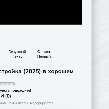
Безумный
Финист.
Техас
Первый
богатырь
стройка (2025) в хорошем
уйста подождите!
 (0)
аков. Комментарии модерируются