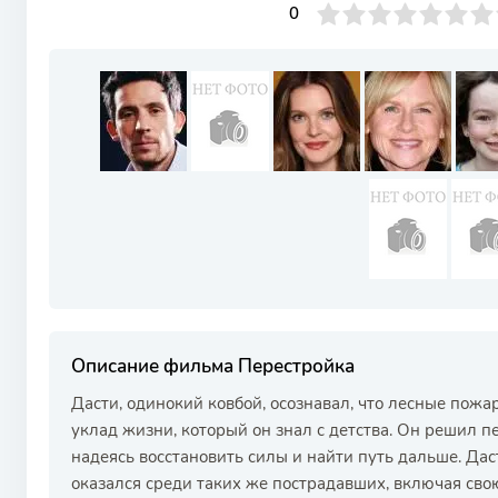
0
1
2
3
4
0
5
6
7
8
9
10
Описание фильма Перестройка
Дасти, одинокий ковбой, осознавал, что лесные пож
уклад жизни, который он знал с детства. Он решил 
надеясь восстановить силы и найти путь дальше. Дас
оказался среди таких же пострадавших, включая сво