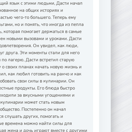
щий язык с этими людьми, Дасти начал
снованное на общих историях и
астью чего-то большего. Теперь ему
гами, но и понять, что иногда из пепла
ь, которая помогает держаться в самые
ен новыми вызовами и уроками. Дасти
удовлетворения. Он увидел, как люди,
уг друга. Эти моменты стали для него
 по лагерю, Дасти встретил старую
у о своих планах начать новую жизнь и
ил, как любил готовить на ранчо и как
обовать свои силы в кулинарии. Он
естные продукты. Его блюда быстро
иходили за вкусными угощениями и
к кулинарии может стать новым
ообщество. Постепенно он начал
ся слушать других, помогать и
ные времена можно найти силы для
ая жена и дочь играют вместе с другими