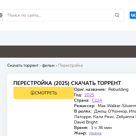
1
0
0
0
0
Скачать торрент
»
фильм
» Перестройка
7.1
ПЕРЕСТРОЙКА (2025) СКАЧАТЬ ТОРРЕНТ
Ориг. название:
Rebuilding
СМОТРЕТЬ
WEB-DL
Год:
2025
Страна:
США
Режиссер:
Max Walker-Silver
В ролях:
Джош О'Коннор, Ила
Латорре, Кали Реис, Zeilyanna M
David Bright
Время:
1 ч 36 мин
Жанр:
драма