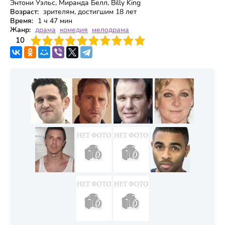
Энтони Уэльс, Миранда Белл, Billy King
Возраст:
зрителям, достигшим 18 лет
Время:
1 ч 47 мин
Жанр:
драма
комедия
мелодрама
3
4
10
5
6
7
8
9
10