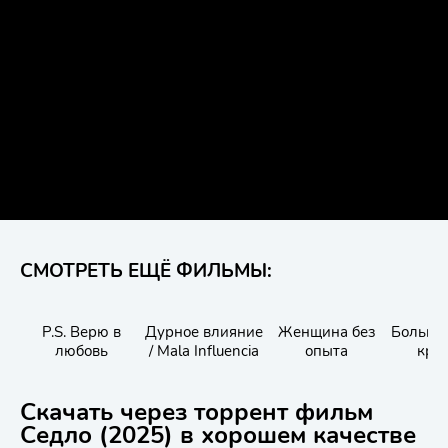
СМОТРЕТЬ ЕЩЁ ФИЛЬМЫ:
P.S. Верю в
Дурное влияние
Женщина без
Большо
любовь
/ Mala Influencia
опыта
кра
путеш
Скачать через торрент фильм
Седло (2025) в хорошем качестве