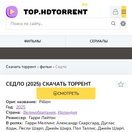
.RU
TOP.HDTORRENT
ФИЛЬМЫ
СЕРИАЛЫ
0
0
0
0
Скачать торрент
»
фильм
» Седло
7.4
СЕДЛО (2025) СКАЧАТЬ ТОРРЕНТ
СМОТРЕТЬ
WEB-DL
Ориг. название:
Pillion
Год:
2025
Страна:
Великобритания
,
Ирландия
Режиссер:
Гарри Лайтон
В ролях:
Гарри Меллинг, Александр Скарсгард, Дуглас
Ходж, Лесли Шарп, Джейк Ширз, Пол Таллис, Джейк Шарп,