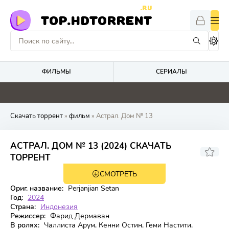
.RU
TOP.HDTORRENT
ФИЛЬМЫ
СЕРИАЛЫ
5.9
0
0
2
Скачать торрент
»
фильм
» Астрал. Дом № 13
АСТРАЛ. ДОМ № 13 (2024) СКАЧАТЬ
ТОРРЕНТ
СМОТРЕТЬ
TS
Ориг. название:
Perjanjian Setan
Год:
2024
Страна:
Индонезия
Режиссер:
Фарид Дермаван
В ролях:
Чаллиста Арум, Кенни Остин, Геми Настити,