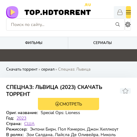
.RU
TOP.HDTORRENT
ФИЛЬМЫ
СЕРИАЛЫ
4.1
5.2
0
0
Скачать торрент
»
сериал
» Спецназ: Львица
СПЕЦНАЗ: ЛЬВИЦА (2023) СКАЧАТЬ
7.238
7.8
ТОРРЕНТ
СМОТРЕТЬ
3 сезон 1 серия
Ориг. название:
Special Ops: Lioness
Год:
2023
Страна:
США
Режиссер:
Энтони Бирн, Пол Кэмерон, Джон Хиллкоут
В ролях:
Зои Салдана, Лайсла Де Оливейра, Николь