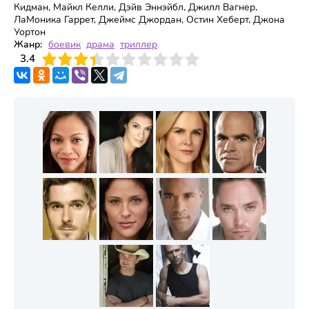
Кидман, Майкл Келли, Дэйв Эннэйбл, Джилл Вагнер,
ЛаМоника Гаррет, Джеймс Джордан, Остин Хеберт, Джона
Уортон
Жанр:
боевик
драма
триллер
3
3.4
4
5
6
7
8
9
10