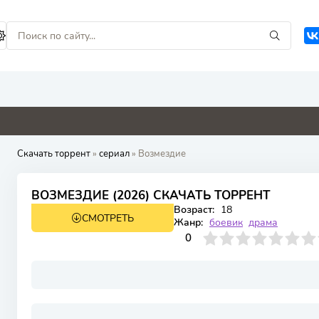
0
4.1
4.8
5.2
Скачать торрент
»
сериал
» Возмездие
ВОЗМЕЗДИЕ (2026) СКАЧАТЬ ТОРРЕНТ
Возраст:
18
СМОТРЕТЬ
1 сезон 7 серия
Жанр:
боевик
драма
0
1
2
3
4
0
5
6
7
8
9
10