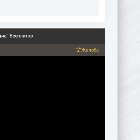
дие" бесплатно
Жалоба