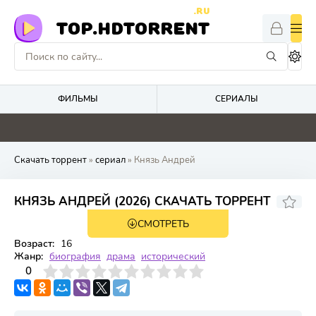
.RU
TOP.HDTORRENT
ФИЛЬМЫ
СЕРИАЛЫ
0
0
2
0
Скачать торрент
»
сериал
» Князь Андрей
КНЯЗЬ АНДРЕЙ (2026) СКАЧАТЬ ТОРРЕНТ
СМОТРЕТЬ
1 сезон 8 серия
Возраст:
16
Жанр:
биография
драма
исторический
3
4
0
5
6
7
8
9
10