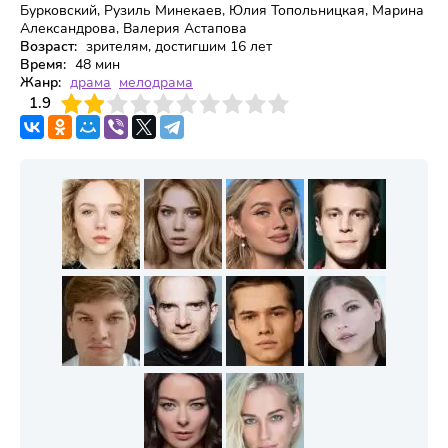
Бурковский, Рузиль Минекаев, Юлия Топольницкая, Марина
Александрова, Валерия Астапова
Возраст:
зрителям, достигшим 16 лет
Время:
48 мин
Жанр:
драма
мелодрама
3
1.9
4
5
6
7
8
9
10