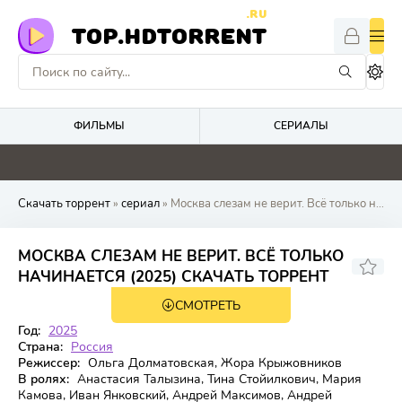
.RU
TOP.HDTORRENT
ФИЛЬМЫ
СЕРИАЛЫ
0
0
0
0
Скачать торрент
»
сериал
» Москва слезам не верит. Всё только начинается
МОСКВА СЛЕЗАМ НЕ ВЕРИТ. ВСЁ ТОЛЬКО
6.158
4.8
НАЧИНАЕТСЯ (2025) СКАЧАТЬ ТОРРЕНТ
СМОТРЕТЬ
1 сезон 8 серия
Год:
2025
Страна:
Россия
Режиссер:
Ольга Долматовская, Жора Крыжовников
В ролях:
Анастасия Талызина, Тина Стойилкович, Мария
Камова, Иван Янковский, Андрей Максимов, Андрей