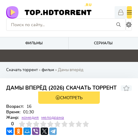
.RU
TOP.HDTORRENT
ФИЛЬМЫ
СЕРИАЛЫ
0
0
4.8
0
Скачать торрент
»
фильм
» Дамы вперёд
ДАМЫ ВПЕРЁД (2026) СКАЧАТЬ ТОРРЕНТ
СМОТРЕТЬ
WEB-DL
Возраст:
16
Время:
01:30
Жанр:
комедия
мелодрама
3
4
0
5
6
7
8
9
10