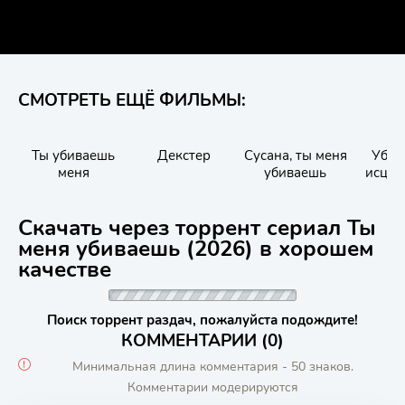
СМОТРЕТЬ ЕЩЁ ФИЛЬМЫ:
Ты убиваешь
Декстер
Сусана, ты меня
Убей
меня
убиваешь
исцел
Скачать через торрент сериал Ты
меня убиваешь (2026) в хорошем
качестве
Поиск торрент раздач, пожалуйста подождите!
КОММЕНТАРИИ (0)
Минимальная длина комментария - 50 знаков.
Комментарии модерируются