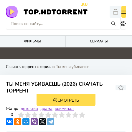
.RU
TOP.HDTORRENT
ФИЛЬМЫ
СЕРИАЛЫ
0
0
0
2
Скачать торрент
»
сериал
» Ты меня убиваешь
ТЫ МЕНЯ УБИВАЕШЬ (2026) СКАЧАТЬ
ТОРРЕНТ
СМОТРЕТЬ
1 сезон 3 серия
Жанр:
детектив
драма
криминал
3
4
0
5
6
7
8
9
10