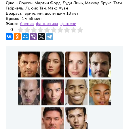
Джош Лоусон, Мартин Форд, Луди Линь, Мехкад Брукс, Тати
Габриэль, Льюис Тан, Макс Хуан
Возраст:
зрителям, достигшим 18 лет
Время:
1 ч 56 мин
Жанр:
боевик
фантастика
фэнтези
3
4
0
5
6
7
8
9
10