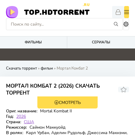
.RU
TOP.HDTORRENT
ФИЛЬМЫ
СЕРИАЛЫ
0
0
0
5.9
Скачать торрент
»
фильм
» Мортал Комбат 2
МОРТАЛ КОМБАТ 2 (2026) СКАЧАТЬ
6.768
ТОРРЕНТ
СМОТРЕТЬ
WEB-DL
Ориг. название:
Mortal Kombat II
Год:
2026
Страна:
США
Режиссер:
Саймон Маккуойд
В ролях:
Карл Урбан, Аделин Рудольф, Джессика Макнэми,