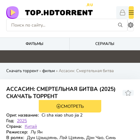
.RU
TOP.HDTORRENT
ФИЛЬМЫ
СЕРИАЛЫ
0
0
0
0
Скачать торрент
»
фильм
» Ассасин: Смертельная битва
АССАСИН: СМЕРТЕЛЬНАЯ БИТВА (2025)
5.7
СКАЧАТЬ ТОРРЕНТ
СМОТРЕТЬ
WEB-DL
Ориг. название:
Ci sha xiao shuo jia 2
Год:
2025
Страна:
Китай
Режиссер:
Лу Ян
В ролях:
Дун Цзыцзянь, Лэй Цзяинь, Дэн Чао, Синь