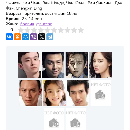
Чжилэй, Чан Чэнь, Ван Шэнди, Чан Юань, Ван Яньлинь, Дэн
Фэй, Chengxin Ding
Возраст:
зрителям, достигшим 18 лет
Время:
2 ч 14 мин
Жанр:
боевик
фэнтези
3
4
0
5
6
7
8
9
10