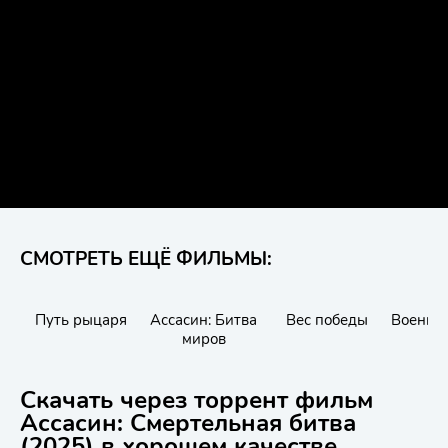
СМОТРЕТЬ ЕЩЁ ФИЛЬМЫ:
Путь рыцаря
Ассасин: Битва
Вес победы
Военно
миров
Скачать через торрент фильм
Ассасин: Смертельная битва
(2025) в хорошем качестве