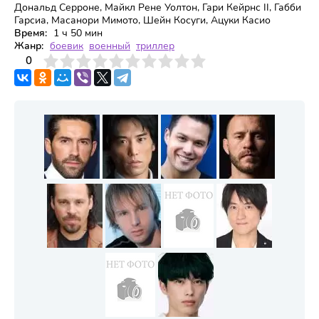
Дональд Серроне, Майкл Рене Уолтон, Гари Кейрнс II, Габби
Гарсиа, Масанори Мимото, Шейн Косуги, Ацуки Касио
Время:
1 ч 50 мин
Жанр:
боевик
военный
триллер
3
4
0
5
6
7
8
9
10