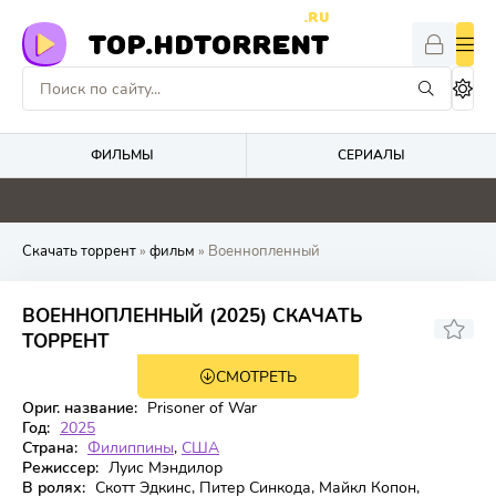
.RU
TOP.HDTORRENT
ФИЛЬМЫ
СЕРИАЛЫ
0
0
0
0
Скачать торрент
»
фильм
» Военнопленный
ВОЕННОПЛЕННЫЙ (2025) СКАЧАТЬ
7.6
ТОРРЕНТ
СМОТРЕТЬ
WEB-DL
Ориг. название:
Prisoner of War
Год:
2025
Страна:
Филиппины
,
США
Режиссер:
Луис Мэндилор
В ролях:
Скотт Эдкинс, Питер Синкода, Майкл Копон,