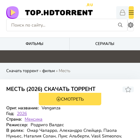
.RU
TOP.HDTORRENT
ФИЛЬМЫ
СЕРИАЛЫ
4.7
0
0
0
Скачать торрент
»
фильм
» Месть
5.9
МЕСТЬ (2026) СКАЧАТЬ ТОРРЕНТ
СМОТРЕТЬ
WEB-DL
Ориг. название:
Venganza
Год:
2026
Страна:
Мексика
Режиссер:
Родриго Валдес
В ролях:
Омар Чапарро, Алехандро Спейцер, Паола
Нуньес, Наталия Солан, Луис Альберти, Vasil Simeonov,