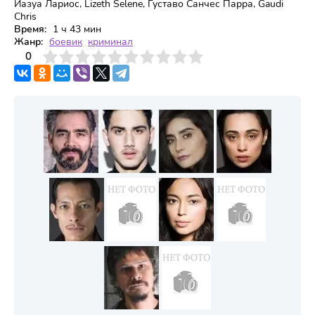
Иазуа Лариос, Lizeth Selene, Густаво Санчес Парра, Gaudi
Chris
Время:
1 ч 43 мин
Жанр:
боевик
криминал
3
4
0
5
6
7
8
9
10