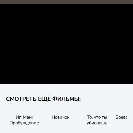
СМОТРЕТЬ ЕЩЁ ФИЛЬМЫ:
Ип Ман:
Новичок
То, что ты
Боевой 
Пробуждение
убиваешь