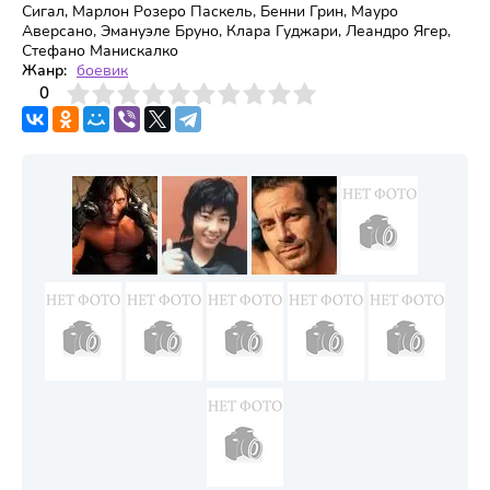
Сигал, Марлон Розеро Паскель, Бенни Грин, Мауро
Аверсано, Эмануэле Бруно, Клара Гуджари, Леандро Ягер,
Стефано Манискалко
Жанр:
боевик
3
4
0
5
6
7
8
9
10