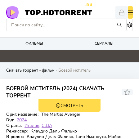
.RU
TOP.HDTORRENT
ФИЛЬМЫ
СЕРИАЛЫ
0
0
5
0
Скачать торрент
»
фильм
» Боевой мститель
БОЕВОЙ МСТИТЕЛЬ (2024) СКАЧАТЬ
5.2
ТОРРЕНТ
СМОТРЕТЬ
WEB-DL
Ориг. название:
The Martial Avenger
Год:
2024
Страна:
Италия
,
США
Режиссер:
Клаудио Дель Фалько
В ролях:
Клаудио Дель Фалько, Таио Яманоути, Майкл