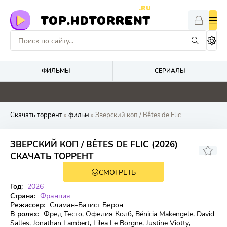
.RU
TOP.HDTORRENT
ФИЛЬМЫ
СЕРИАЛЫ
4.8
0
0
0
Скачать торрент
»
фильм
» Зверский коп / Bêtes de Flic
ЗВЕРСКИЙ КОП / BÊTES DE FLIC (2026)
6.6
СКАЧАТЬ ТОРРЕНТ
СМОТРЕТЬ
WEB-DLRip
Год:
2026
Страна:
Франция
Режиссер:
Слиман-Батист Берон
В ролях:
Фред Тесто, Офелия Колб, Bénicia Makengele, David
Salles, Jonathan Lambert, Lilea Le Borgne, Justine Viotty,