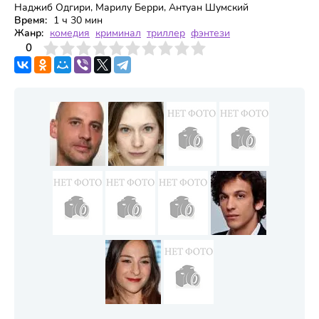
Наджиб Одгири, Марилу Берри, Антуан Шумский
Время:
1 ч 30 мин
Жанр:
комедия
криминал
триллер
фэнтези
3
4
0
5
6
7
8
9
10