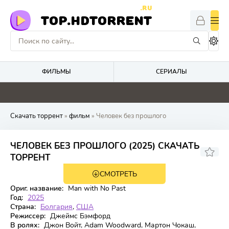
.RU
TOP.HDTORRENT
ФИЛЬМЫ
СЕРИАЛЫ
0
0
0
4.8
Скачать торрент
»
фильм
» Человек без прошлого
ЧЕЛОВЕК БЕЗ ПРОШЛОГО (2025) СКАЧАТЬ
4.3
ТОРРЕНТ
СМОТРЕТЬ
WEB-DL
Ориг. название:
Man with No Past
Год:
2025
Страна:
Болгария
,
США
Режиссер:
Джеймс Бэмфорд
В ролях:
Джон Войт, Adam Woodward, Мартон Чокаш,