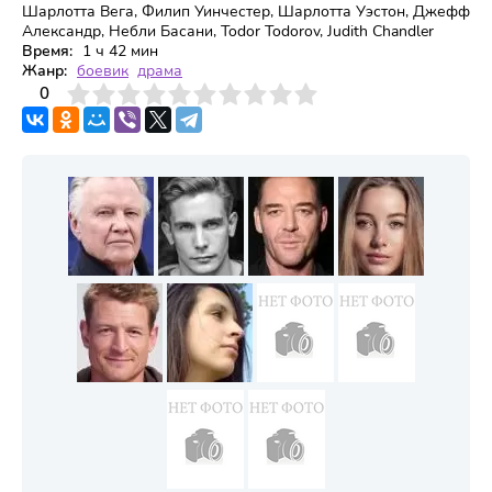
Шарлотта Вега, Филип Уинчестер, Шарлотта Уэстон, Джефф
Александр, Небли Басани, Todor Todorov, Judith Chandler
Время:
1 ч 42 мин
Жанр:
боевик
драма
3
4
0
5
6
7
8
9
10