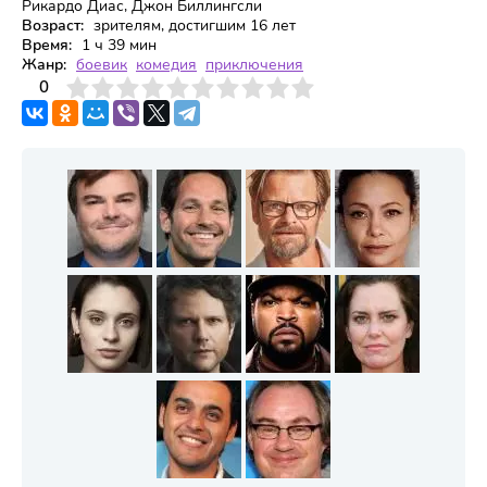
Рикардо Диас, Джон Биллингсли
Возраст:
зрителям, достигшим 16 лет
Время:
1 ч 39 мин
Жанр:
боевик
комедия
приключения
3
4
0
5
6
7
8
9
10