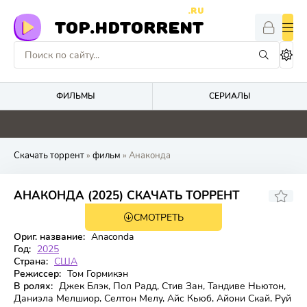
.RU
TOP.HDTORRENT
ФИЛЬМЫ
СЕРИАЛЫ
4.7
0
4.1
0
Скачать торрент
»
фильм
» Анаконда
5.813
5.9
АНАКОНДА (2025) СКАЧАТЬ ТОРРЕНТ
СМОТРЕТЬ
WEB-DL
Ориг. название:
Anaconda
Год:
2025
Страна:
США
Режиссер:
Том Гормикэн
В ролях:
Джек Блэк, Пол Радд, Стив Зан, Тандиве Ньютон,
Даниэла Мелшиор, Селтон Мелу, Айс Кьюб, Айони Скай, Руй