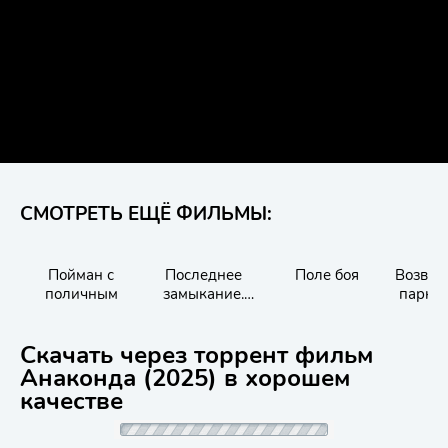
СМОТРЕТЬ ЕЩЁ ФИЛЬМЫ:
Пойман с
Последнее
Поле боя
Возвра
поличным
замыкание.
парк 
Конец света
пер
Скачать через торрент фильм
Анаконда (2025) в хорошем
качестве