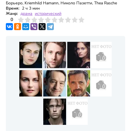
Борьеро, Kriemhild Hamann, Николо Пазетти, Thea Rasche
Время:
2 ч 3 мин
Жанр:
драма
исторический
3
4
0
5
6
7
8
9
10