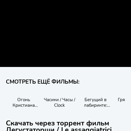
СМОТРЕТЬ ЕЩЁ ФИЛЬМЫ:
Огонь
Часики / Часы /
Бегущий в
Грязн
Кристиана
Clock
лабиринте:
Лубутена 3D
Лекарство от
смерти
Скачать через торрент фильм
Дегустаторши / Le assaggiatrici