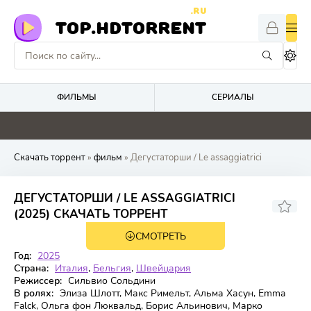
.RU
TOP.HDTORRENT
ФИЛЬМЫ
СЕРИАЛЫ
4.4
0
0
0
Скачать торрент
»
фильм
» Дегустаторши / Le assaggiatrici
ДЕГУСТАТОРШИ / LE ASSAGGIATRICI
6.278
6.5
(2025) СКАЧАТЬ ТОРРЕНТ
СМОТРЕТЬ
BDRip
Год:
2025
Страна:
Италия
,
Бельгия
,
Швейцария
Режиссер:
Сильвио Сольдини
В ролях:
Элиза Шлотт, Макс Римельт, Альма Хасун, Emma
Falck, Ольга фон Люквальд, Борис Альинович, Марко