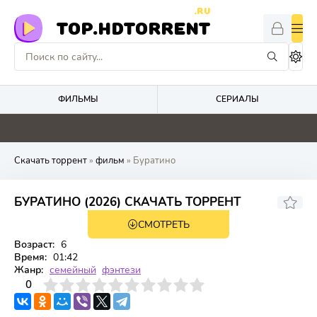
.RU
TOP.HDTORRENT
ФИЛЬМЫ
СЕРИАЛЫ
5.9
2
0
0
Скачать торрент
»
фильм
» Буратино
БУРАТИНО (2026) СКАЧАТЬ ТОРРЕНТ
СМОТРЕТЬ
WEB-DL
Возраст:
6
Время:
01:42
Жанр:
семейный
фэнтези
3
4
0
5
6
7
8
9
10