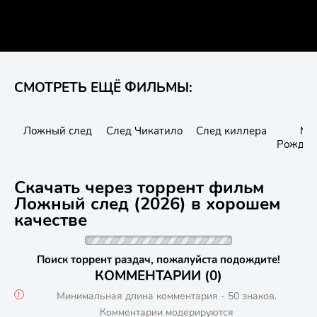
СМОТРЕТЬ ЕЩЁ ФИЛЬМЫ:
Ложный след
След Чикатило
След киллера
Мес
Рождес
пес
Keuris
Скачать через торрент фильм
kaer
Christm
Ложный след (2026) в хорошем
качестве
Поиск торрент раздач, пожалуйста подождите!
КОММЕНТАРИИ (0)
Минимальная длина комментария - 50 знаков.
Комментарии модерируются