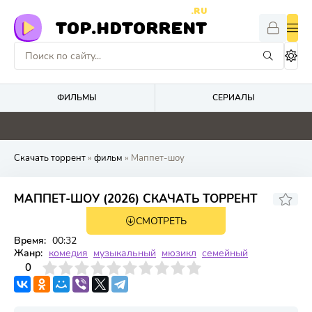
.RU
TOP.HDTORRENT
ФИЛЬМЫ
СЕРИАЛЫ
4.4
0
0
0
Скачать торрент
»
фильм
» Маппет-шоу
МАППЕТ-ШОУ (2026) СКАЧАТЬ ТОРРЕНТ
СМОТРЕТЬ
WEBRip
Время:
00:32
Жанр:
комедия
музыкальный
мюзикл
семейный
3
4
0
5
6
7
8
9
10