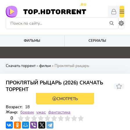
.RU
TOP.HDTORRENT
ФИЛЬМЫ
СЕРИАЛЫ
0
0
0
0
Скачать торрент
»
фильм
» Проклятый рыцарь
ПРОКЛЯТЫЙ РЫЦАРЬ (2026) СКАЧАТЬ
ТОРРЕНТ
СМОТРЕТЬ
WEB-DL
Возраст:
18
Жанр:
боевик
ужас
фантастика
3
4
0
5
6
7
8
9
10