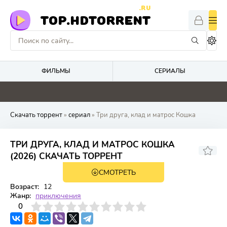
.RU
TOP.HDTORRENT
ФИЛЬМЫ
СЕРИАЛЫ
0
0
4.9
4.8
Скачать торрент
»
сериал
» Три друга, клад и матрос Кошка
ТРИ ДРУГА, КЛАД И МАТРОС КОШКА
(2026) СКАЧАТЬ ТОРРЕНТ
СМОТРЕТЬ
1 сезон 12 серия
Возраст:
12
Жанр:
приключения
3
4
0
5
6
7
8
9
10