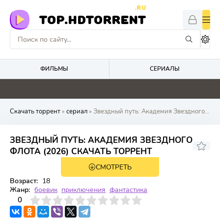
.RU
TOP.HDTORRENT
ФИЛЬМЫ
СЕРИАЛЫ
2.9
0
0
0
Скачать торрент
»
сериал
» Звездный путь: Академия Звездного флота
ЗВЕЗДНЫЙ ПУТЬ: АКАДЕМИЯ ЗВЕЗДНОГО
ФЛОТА (2026) СКАЧАТЬ ТОРРЕНТ
СМОТРЕТЬ
1 сезон 10 серия
Возраст:
18
Жанр:
боевик
приключения
фантастика
3
4
0
5
6
7
8
9
10