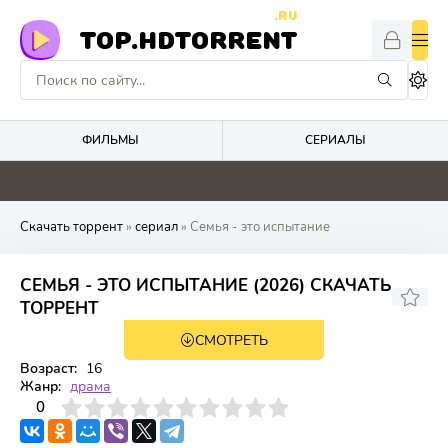
.RU
TOP.HDTORRENT
ФИЛЬМЫ
СЕРИАЛЫ
0
4.1
0
4.8
Скачать торрент
»
сериал
» Семья - это испытание
СЕМЬЯ - ЭТО ИСПЫТАНИЕ (2026) СКАЧАТЬ
ТОРРЕНТ
СМОТРЕТЬ
1 сезон 17 серия
Возраст:
16
Жанр:
драма
3
4
0
5
6
7
8
9
10